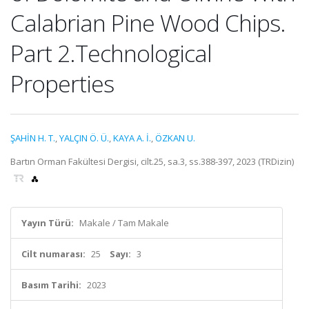
Calabrian Pine Wood Chips.
Part 2.Technological
Properties
ŞAHİN H. T.
,
YALÇIN Ö. Ü.
,
KAYA A. İ.
,
ÖZKAN U.
Bartın Orman Fakültesi Dergisi, cilt.25, sa.3, ss.388-397, 2023 (TRDizin)
Yayın Türü:
Makale / Tam Makale
Cilt numarası:
25
Sayı:
3
Basım Tarihi:
2023