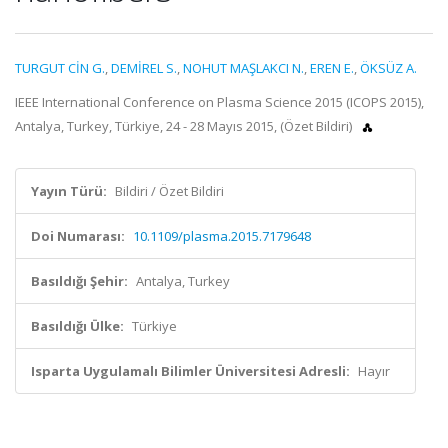
TURGUT CİN G.
,
DEMİREL S.
,
NOHUT MAŞLAKCI N.
,
EREN E.
,
ÖKSÜZ A.
IEEE International Conference on Plasma Science 2015 (ICOPS 2015),
Antalya, Turkey, Türkiye, 24 - 28 Mayıs 2015, (Özet Bildiri)
Yayın Türü:
Bildiri / Özet Bildiri
Doi Numarası:
10.1109/plasma.2015.7179648
Basıldığı Şehir:
Antalya, Turkey
Basıldığı Ülke:
Türkiye
Isparta Uygulamalı Bilimler Üniversitesi Adresli:
Hayır