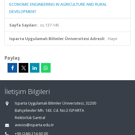
ECONOMIC ENGINEERING IN AGRICULTURE AND RURAL
DEVELOPMENT
Sayfa Sayıları:
ss.137-145
Isparta Uygulamalı Bilimler Üniversitesi Adresli:
Hayır
Paylaş
İletişim Bilgileri
Isparta Uygulamalı Bilimler Üniversitesi, 32200
Bahçelievler Mh. 143. Cd. No:2 ISPARTA
Rektörlük Santral
avesis@isparta.edu.tr
+90 (246) 214 60 00