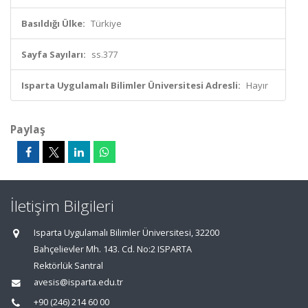
Basıldığı Ülke:
Türkiye
Sayfa Sayıları:
ss.377
Isparta Uygulamalı Bilimler Üniversitesi Adresli:
Hayır
Paylaş
İletişim Bilgileri
Isparta Uygulamalı Bilimler Üniversitesi, 32200
Bahçelievler Mh. 143. Cd. No:2 ISPARTA
Rektörlük Santral
avesis@isparta.edu.tr
+90 (246) 214 60 00