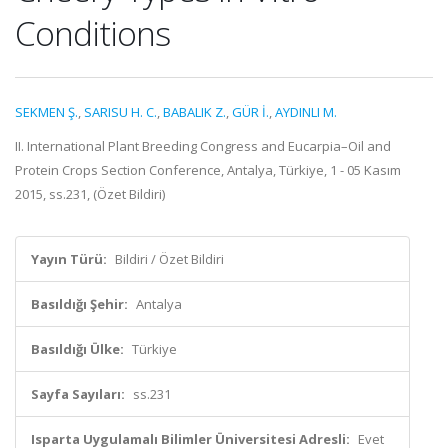
Conditions
SEKMEN Ş.
,
SARISU H. C.
,
BABALIK Z.
,
GÜR İ.
,
AYDINLI M.
II. International Plant Breeding Congress and Eucarpia–Oil and
Protein Crops Section Conference, Antalya, Türkiye, 1 - 05 Kasım
2015, ss.231, (Özet Bildiri)
Yayın Türü:
Bildiri / Özet Bildiri
Basıldığı Şehir:
Antalya
Basıldığı Ülke:
Türkiye
Sayfa Sayıları:
ss.231
Isparta Uygulamalı Bilimler Üniversitesi Adresli:
Evet