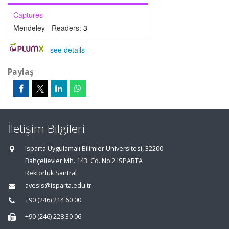
Captures
Mendeley - Readers:
3
-
see details
Paylaş
İletişim Bilgileri
Isparta Uygulamalı Bilimler Üniversitesi, 32200
Bahçelievler Mh. 143. Cd. No:2 ISPARTA
Rektörlük Santral
avesis@isparta.edu.tr
+90 (246) 214 60 00
+90 (246) 228 30 06