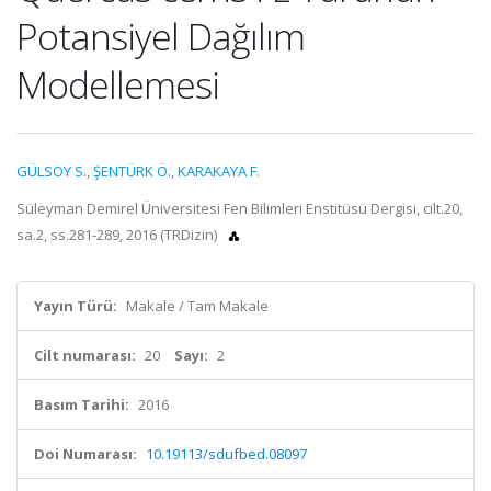
Potansiyel Dağılım
Modellemesi
GÜLSOY S.
,
ŞENTÜRK Ö.
,
KARAKAYA F.
Süleyman Demirel Üniversitesi Fen Bilimleri Enstitüsü Dergisi, cilt.20,
sa.2, ss.281-289, 2016 (TRDizin)
Yayın Türü:
Makale / Tam Makale
Cilt numarası:
20
Sayı:
2
Basım Tarihi:
2016
Doi Numarası:
10.19113/sdufbed.08097