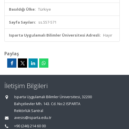
Basıldığı Ülke:
Türkiye
Sayfa Sayıları:
ss.557-571
Isparta Uygulamalı Bilimler Üniversitesi Adresli:
Hayır
Paylaş
İletişim Bilgileri
Isparta Uygulamalı Bilimler Üniversitesi, 32200
Bahçelievler Mh. 143. Cd. No:2 ISPARTA
Rektörlük Santral
avesis@isparta.edu.tr
+90 (246) 214 60 00