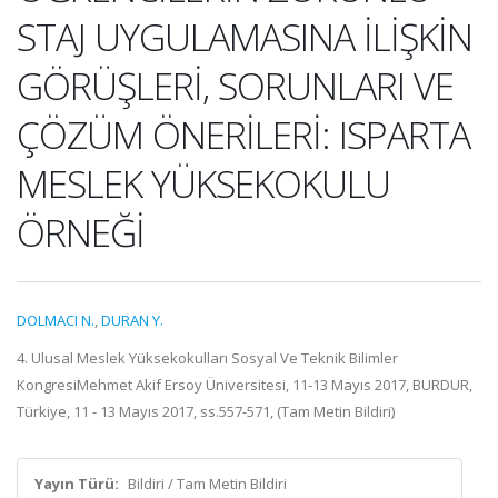
STAJ UYGULAMASINA İLİŞKİN
GÖRÜŞLERİ, SORUNLARI VE
ÇÖZÜM ÖNERİLERİ: ISPARTA
MESLEK YÜKSEKOKULU
ÖRNEĞİ
DOLMACI N.
,
DURAN Y.
4. Ulusal Meslek Yüksekokulları Sosyal Ve Teknik Bilimler
KongresiMehmet Akif Ersoy Üniversitesi, 11-13 Mayıs 2017, BURDUR,
Türkiye, 11 - 13 Mayıs 2017, ss.557-571, (Tam Metin Bildiri)
Yayın Türü:
Bildiri / Tam Metin Bildiri