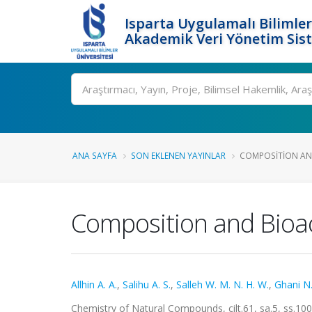
Isparta Uygulamalı Bilimler
Akademik Veri Yönetim Sis
Ara
ANA SAYFA
SON EKLENEN YAYINLAR
COMPOSITION AND 
Composition and Bioacti
Allhin A. A.
,
Salihu A. S.
,
Salleh W. M. N. H. W.
,
Ghani N.
Chemistry of Natural Compounds, cilt.61, sa.5, ss.1