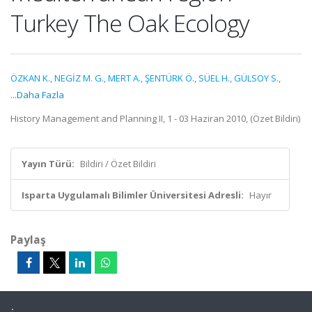
Turkey The Oak Ecology
ÖZKAN K.
,
NEGİZ M. G.
,
MERT A.
,
ŞENTÜRK Ö.
,
SÜEL H.
,
GÜLSOY S.
,
...Daha Fazla
History Management and Planning II, 1 - 03 Haziran 2010, (Özet Bildiri)
Yayın Türü:
Bildiri / Özet Bildiri
Isparta Uygulamalı Bilimler Üniversitesi Adresli:
Hayır
Paylaş