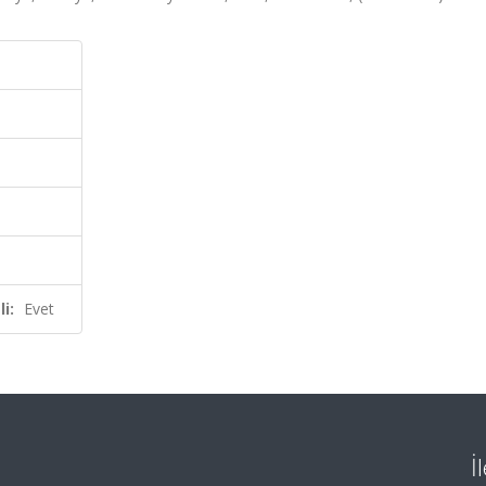
i:
Evet
İ