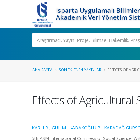
Isparta Uygulamalı Bilimler
Akademik Veri Yönetim Sis
Ara
ANA SAYFA
SON EKLENEN YAYINLAR
EFFECTS OF AGRI
Effects of Agricultural
KARLI B.
,
GÜL M.
,
KADAKOĞLU B.
,
KARADAĞ GÜRSO
5th ASM International Congress of Social Science, Antal