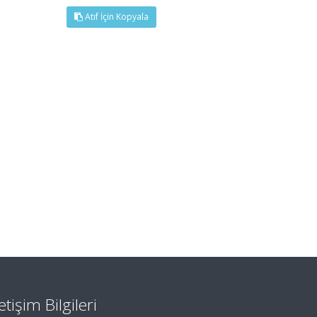
Atıf İçin Kopyala
letişim Bilgileri