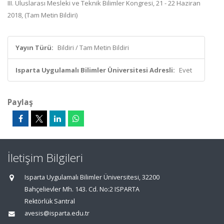
III. Uluslarası Mesleki ve Teknik Bilimler Kongresi, 21 - 22 Haziran
2018, (Tam Metin Bildiri)
Yayın Türü:
Bildiri / Tam Metin Bildiri
Isparta Uygulamalı Bilimler Üniversitesi Adresli:
Evet
Paylaş
İletişim Bilgileri
Isparta Uygulamalı Bilimler Üniversitesi, 32200
Bahçelievler Mh. 143. Cd. No:2 ISPARTA
Rektörlük Santral
avesis@isparta.edu.tr