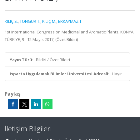
KILIÇ S.
,
TONGUR T.
,
KILIÇ M.
,
ERKAYMAZ T.
1st International Congress on Medicinal and Aromatic Plants, KONYA,
TÜRKIYE, 9 - 12 Mayıs 2017, (Özet Bildiri)
Yayın Türü:
Bildiri / Özet Bildiri
Isparta Uygulamalı Bilimler Üniversitesi Adresli:
Hayır
Paylaş
İletişim Bilgileri