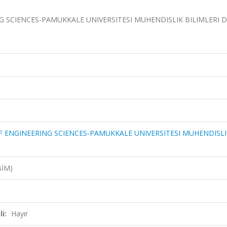
 SCIENCES-PAMUKKALE UNIVERSITESI MUHENDISLIK BILIMLERI DE
F ENGINEERING SCIENCES-PAMUKKALE UNIVERSITESI MUHENDISLI
BİM)
i:
Hayır