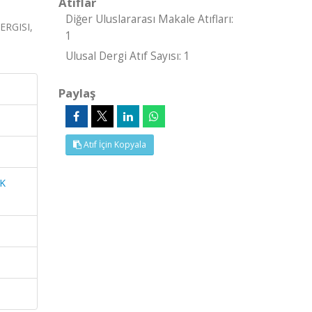
Atıflar
Diğer Uluslararası Makale Atıfları:
RGISI,
1
Ulusal Dergi Atıf Sayısı: 1
Paylaş
Atıf İçin Kopyala
K