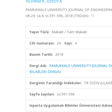
YILDIRIM R.
,
ÖZSOY A.
PAMUKKALE UNIVERSITY JOURNAL OF ENGINEERING
cilt.24, sa.4, ss.591-596, 2018 (TRDizin)
Yayın Türü:
Makale / Tam Makale
Cilt numarası:
24
Sayı:
4
Basım Tarihi:
2018
Dergi Adı:
PAMUKKALE UNIVERSITY JOURNAL O
BILIMLERI DERGISI
Derginin Tarandığı İndeksler:
TR DİZİN (ULAK
Sayfa Sayıları:
ss.591-596
Isparta Uygulamalı Bilimler Üniversitesi Adresl