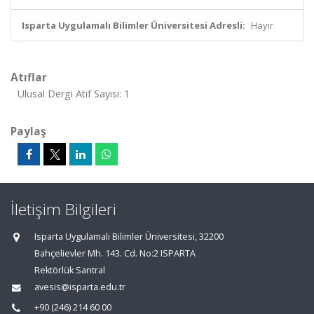
Isparta Uygulamalı Bilimler Üniversitesi Adresli:
Hayır
Atıflar
Ulusal Dergi Atıf Sayısı: 1
Paylaş
İletişim Bilgileri
Isparta Uygulamalı Bilimler Üniversitesi, 32200
Bahçelievler Mh. 143. Cd. No:2 ISPARTA
Rektörlük Santral
avesis@isparta.edu.tr
+90 (246) 214 60 00