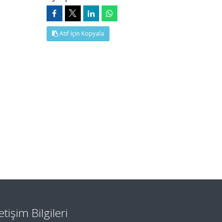
Atıf İçin Kopyala
letişim Bilgileri