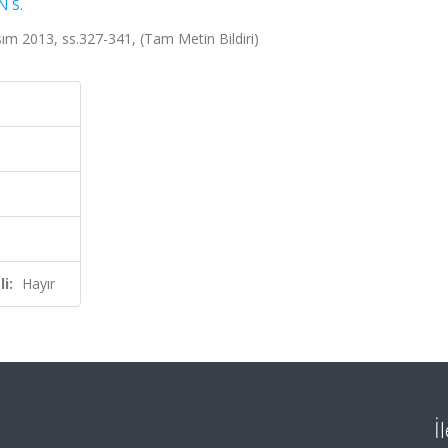
N S.
ım 2013, ss.327-341, (Tam Metin Bildiri)
i:
Hayır
İ