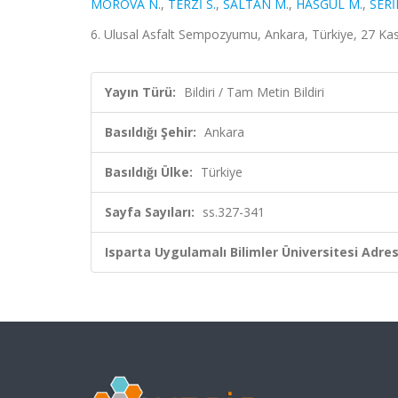
MOROVA N.
,
TERZİ S.
,
SALTAN M.
,
HASGÜL M.
,
SERİ
6. Ulusal Asfalt Sempozyumu, Ankara, Türkiye, 27 Kas
Yayın Türü:
Bildiri / Tam Metin Bildiri
Basıldığı Şehir:
Ankara
Basıldığı Ülke:
Türkiye
Sayfa Sayıları:
ss.327-341
Isparta Uygulamalı Bilimler Üniversitesi Adresl