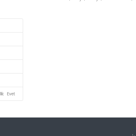
i:
Evet