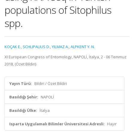
populations of Sitophilus
spp.
KOÇAK E.
,
SCHLIPALIUS D.
,
YILMAZ A.
,
ALPKENT Y. N.
XI European Congress of Entomology, NAPOLİ, İtalya, 2 - 06 Temmuz
2018, (Özet Bildiri)
Yayın Türü:
Bildiri / Özet Bildiri
Basıldığı Şehir:
NAPOLİ
Basıldığı Ülke:
İtalya
Isparta Uygulamalı Bilimler Üniversitesi Adresli:
Hayır