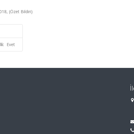
18, (Özet Bildiri)
i:
Evet
İ