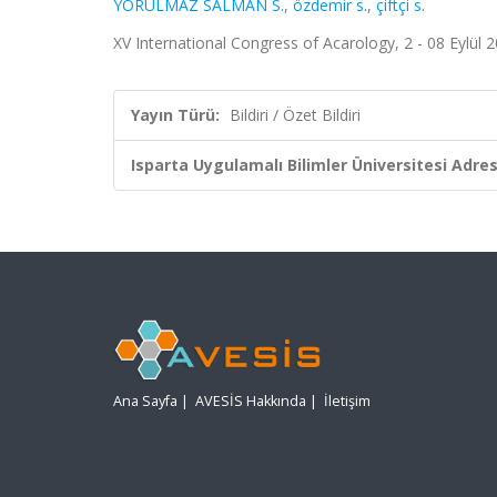
YORULMAZ SALMAN S.
,
özdemir s.
,
çiftçi s.
XV International Congress of Acarology, 2 - 08 Eylül 20
Yayın Türü:
Bildiri / Özet Bildiri
Isparta Uygulamalı Bilimler Üniversitesi Adresl
Ana Sayfa
|
AVESİS Hakkında
|
İletişim