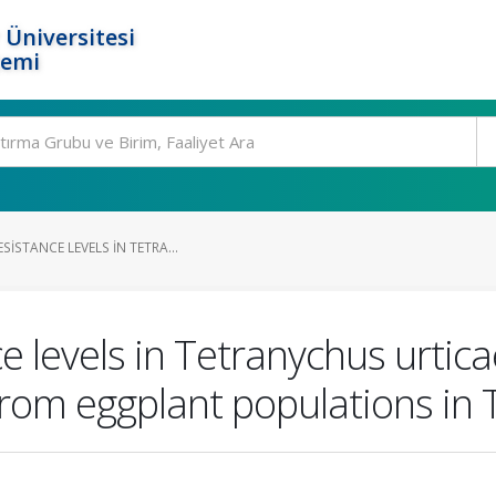
 Üniversitesi
temi
SISTANCE LEVELS IN TETRA...
ce levels in Tetranychus urtic
from eggplant populations in 