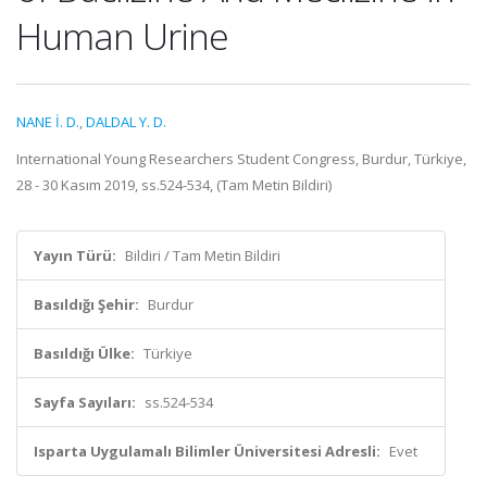
Human Urine
NANE İ. D.
,
DALDAL Y. D.
International Young Researchers Student Congress, Burdur, Türkiye,
28 - 30 Kasım 2019, ss.524-534, (Tam Metin Bildiri)
Yayın Türü:
Bildiri / Tam Metin Bildiri
Basıldığı Şehir:
Burdur
Basıldığı Ülke:
Türkiye
Sayfa Sayıları:
ss.524-534
Isparta Uygulamalı Bilimler Üniversitesi Adresli:
Evet