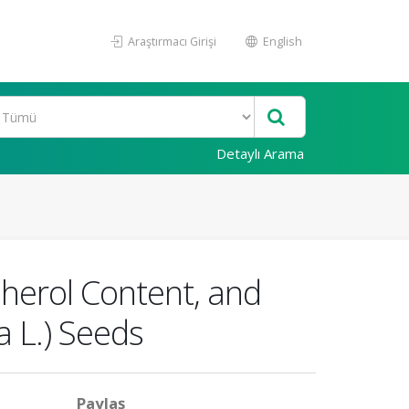
Araştırmacı Girişi
English
Detaylı Arama
pherol Content, and
a L.) Seeds
Paylaş