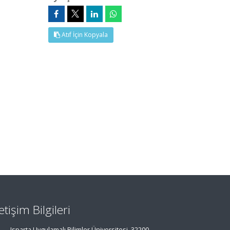
0
Atıf İçin Kopyala
letişim Bilgileri
Isparta Uygulamalı Bilimler Üniversitesi, 32200