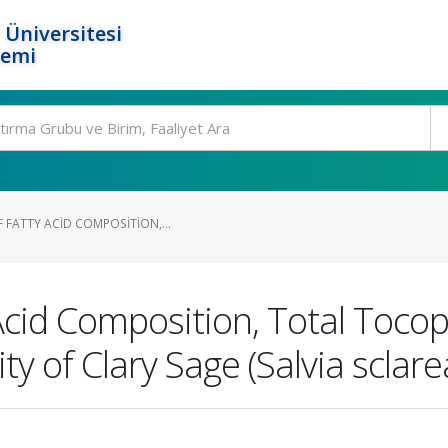
 Üniversitesi
temi
 FATTY ACID COMPOSITION,...
 Acid Composition, Total Toco
ty of Clary Sage (Salvia sclare