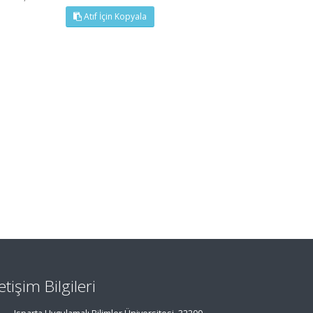
Atıf İçin Kopyala
letişim Bilgileri