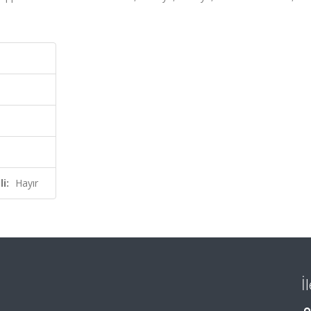
i:
Hayır
İ