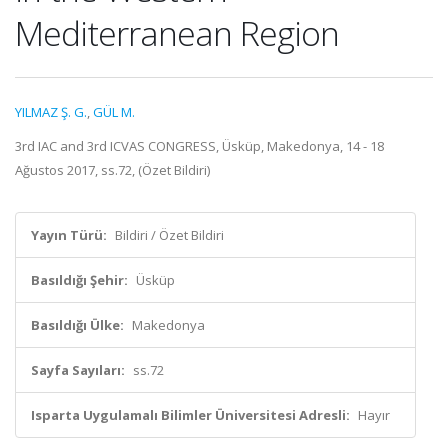
Mediterranean Region
YILMAZ Ş. G.
,
GÜL M.
3rd IAC and 3rd ICVAS CONGRESS, Üsküp, Makedonya, 14 - 18
Ağustos 2017, ss.72, (Özet Bildiri)
Yayın Türü:
Bildiri / Özet Bildiri
Basıldığı Şehir:
Üsküp
Basıldığı Ülke:
Makedonya
Sayfa Sayıları:
ss.72
Isparta Uygulamalı Bilimler Üniversitesi Adresli:
Hayır