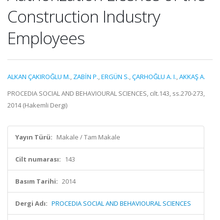
Construction Industry
Employees
ALKAN ÇAKIROĞLU M.
,
ZABİN P.
,
ERGÜN S.
,
ÇARHOĞLU A. I.
,
AKKAŞ A.
PROCEDIA SOCIAL AND BEHAVIOURAL SCIENCES, cilt.143, ss.270-273,
2014 (Hakemli Dergi)
Yayın Türü:
Makale / Tam Makale
Cilt numarası:
143
Basım Tarihi:
2014
Dergi Adı:
PROCEDIA SOCIAL AND BEHAVIOURAL SCIENCES