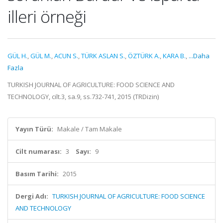
illeri örneği
GÜL H.
,
GÜL M.
,
ACUN S.
,
TÜRK ASLAN S.
,
ÖZTÜRK A.
,
KARA B.
,
...Daha
Fazla
TURKISH JOURNAL OF AGRICULTURE: FOOD SCIENCE AND
TECHNOLOGY, cilt.3, sa.9, ss.732-741, 2015 (TRDizin)
Yayın Türü:
Makale / Tam Makale
Cilt numarası:
3
Sayı:
9
Basım Tarihi:
2015
Dergi Adı:
TURKISH JOURNAL OF AGRICULTURE: FOOD SCIENCE
AND TECHNOLOGY