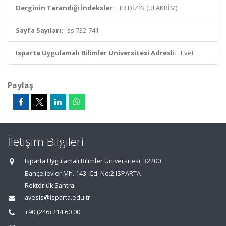
Derginin Tarandığı İndeksler:
TR DİZİN (ULAKBİM)
Sayfa Sayıları:
ss.732-741
Isparta Uygulamalı Bilimler Üniversitesi Adresli:
Evet
Paylaş
İletişim Bilgileri
Isparta Uygulamalı Bilimler Üniversitesi, 32200
Bahçelievler Mh. 143. Cd. No:2 ISPARTA
Rektörlük Santral
avesis@isparta.edu.tr
+90 (246) 214 60 00