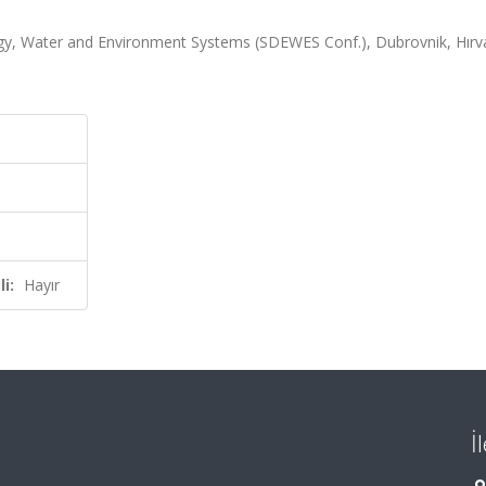
y, Water and Environment Systems (SDEWES Conf.), Dubrovnik, Hırva
i:
Hayır
İ