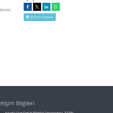
tistan,
Atıf İçin Kopyala
letişim Bilgileri
Isparta Uygulamalı Bilimler Üniversitesi, 32200