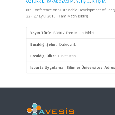
ÖZTÜRK E.
,
KARABOYACI M.
,
YETİŞ Ü.
,
KİTİŞ M.
8th Conference on Sustainable Development of Energ
22 - 27 Eylül 2013, (Tam Metin Bildiri)
Yayın Türü:
Bildiri / Tam Metin Bildiri
Basıldığı Şehir:
Dubrovnik
Basıldığı Ülke:
Hırvatistan
Isparta Uygulamalı Bilimler Üniversitesi Adresl