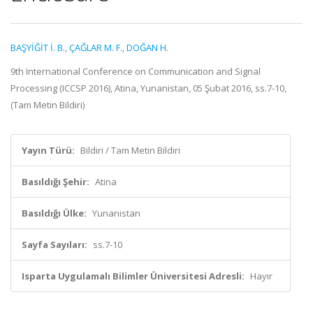
BAŞYİĞİT İ. B.
,
ÇAĞLAR M. F.
,
DOĞAN H.
9th International Conference on Communication and Signal
Processing (ICCSP 2016), Atina, Yunanistan, 05 Şubat 2016, ss.7-10,
(Tam Metin Bildiri)
Yayın Türü:
Bildiri / Tam Metin Bildiri
Basıldığı Şehir:
Atina
Basıldığı Ülke:
Yunanistan
Sayfa Sayıları:
ss.7-10
Isparta Uygulamalı Bilimler Üniversitesi Adresli:
Hayır