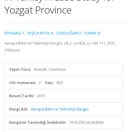
Yozgat Province
ERYILMAZ T.
,
YEŞİLYURT M. K.
,
GÖKDOĞAN O.
,
YUMAK B.
Avrupa Bilim ve Teknoloji Dergisi, cilt.2, sa.4(3), ss.106-111, 2015
(TRDizin)
Yayın Türü:
Makale / Derleme
Cilt numarası:
2
Sayı:
4(3)
Basım Tarihi:
2015
Dergi Adı:
Avrupa Bilim ve Teknoloji Dergisi
Derginin Tarandığı İndeksler:
TR DİZİN (ULAKBİM)