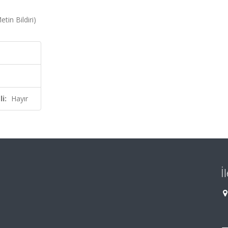
in Bildiri)
i:
Hayır
İ