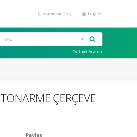
Araştırmacı Girişi
English
Detaylı Arama
BETONARME ÇERÇEVE
İ
Paylaş