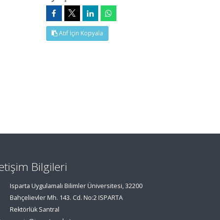
Atıf İçin Kopyala
letişim Bilgileri
Isparta Uygulamalı Bilimler Üniversitesi, 32200
Bahçelievler Mh. 143. Cd. No:2 ISPARTA
Rektörlük Santral