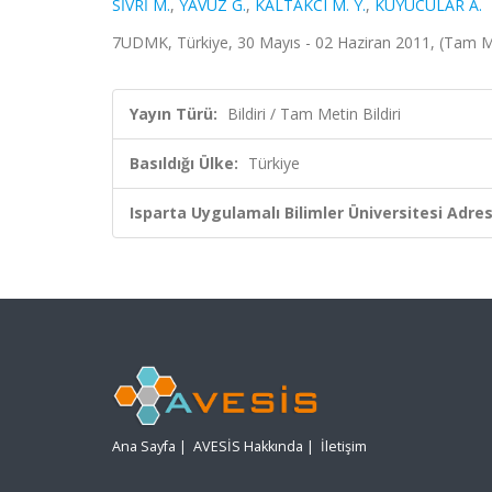
SİVRİ M.
,
YAVUZ G.
,
KALTAKCI M. Y.
,
KUYUCULAR A.
7UDMK, Türkiye, 30 Mayıs - 02 Haziran 2011, (Tam Met
Yayın Türü:
Bildiri / Tam Metin Bildiri
Basıldığı Ülke:
Türkiye
Isparta Uygulamalı Bilimler Üniversitesi Adresl
Ana Sayfa
|
AVESİS Hakkında
|
İletişim