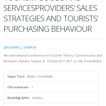
SERVICESPROVIDERS’ SALES
STRATEGIES AND TOURISTS’
PURCHASING BEHAVIOUR
ŞEN DEMİR Ş.
,
DEMİR M.
4th International Conference on Tourism: Theory, Current Issues and
Research, Ankara, Türkiye, 8 - 10 Eylül 2017, cilt.1, ss.160, (Özet Bildiri)
Yayın Türü:
Bildiri / Özet Bildiri
Cilt numarası:
1
Basıldığı Şehir:
Ankara