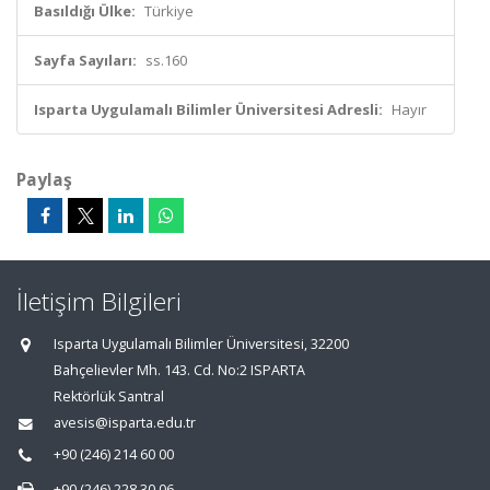
Basıldığı Ülke:
Türkiye
Sayfa Sayıları:
ss.160
Isparta Uygulamalı Bilimler Üniversitesi Adresli:
Hayır
Paylaş
İletişim Bilgileri
Isparta Uygulamalı Bilimler Üniversitesi, 32200
Bahçelievler Mh. 143. Cd. No:2 ISPARTA
Rektörlük Santral
avesis@isparta.edu.tr
+90 (246) 214 60 00
+90 (246) 228 30 06