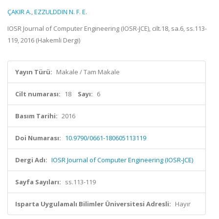
ÇAKIR A.
,
EZZULDDIN N. F. E.
IOSR Journal of Computer Engineering (IOSR-JCE), cilt.18, sa.6, ss.113-
119, 2016 (Hakemli Dergi)
Yayın Türü:
Makale / Tam Makale
Cilt numarası:
18
Sayı:
6
Basım Tarihi:
2016
Doi Numarası:
10.9790/0661-180605113119
Dergi Adı:
IOSR Journal of Computer Engineering (IOSR-JCE)
Sayfa Sayıları:
ss.113-119
Isparta Uygulamalı Bilimler Üniversitesi Adresli:
Hayır