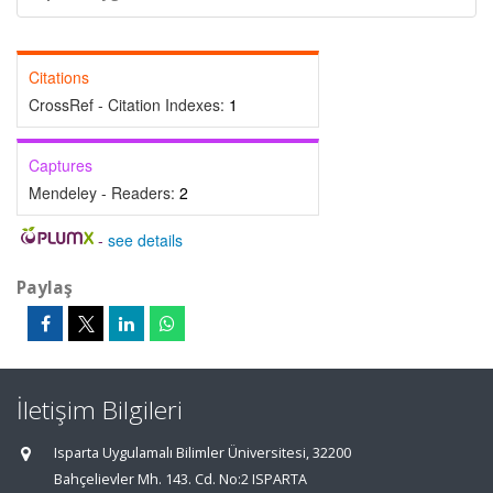
Citations
CrossRef - Citation Indexes:
1
Captures
Mendeley - Readers:
2
-
see details
Paylaş
İletişim Bilgileri
Isparta Uygulamalı Bilimler Üniversitesi, 32200
Bahçelievler Mh. 143. Cd. No:2 ISPARTA