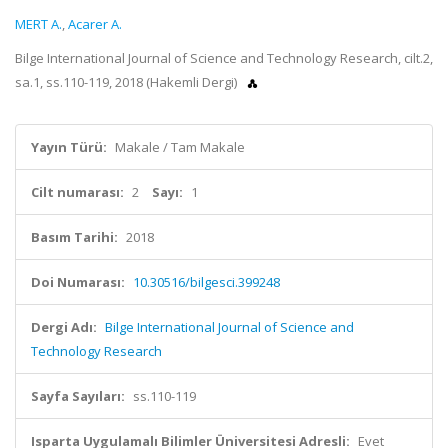
MERT A.
,
Acarer A.
Bilge International Journal of Science and Technology Research, cilt.2,
sa.1, ss.110-119, 2018 (Hakemli Dergi)
Yayın Türü:
Makale / Tam Makale
Cilt numarası:
2
Sayı:
1
Basım Tarihi:
2018
Doi Numarası:
10.30516/bilgesci.399248
Dergi Adı:
Bilge International Journal of Science and
Technology Research
Sayfa Sayıları:
ss.110-119
Isparta Uygulamalı Bilimler Üniversitesi Adresli:
Evet