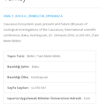
ÜNAL Y.
,
KOCA A.
,
ZENBİLCİ M.
,
ERYILMAZ A.
Caucasus Ecosystem: past, present and future (80 years of
zoological investigations of the Caucasus), İnternational scientific
conference, Baku, Azerbaycan, 23 - 24 Kasım 2016, ss.555-561, (Tam
Metin Bildiri)
Yayın Türü:
Bildiri / Tam Metin Bildiri
Basıldığı Şehir:
Baku
Basıldığı Ülke:
Azerbaycan
Sayfa Sayıları:
ss.555-561
Isparta Uygulamalı Bilimler Üniversitesi Adresli:
Evet