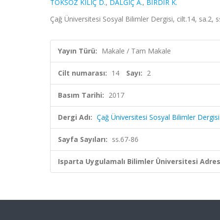
TOKSÖZ KILIÇ D.
,
DALGIÇ A.
,
BİRDİR K.
Çağ Üniversitesi Sosyal Bilimler Dergisi, cilt.14, sa.2,
Yayın Türü:
Makale / Tam Makale
Cilt numarası:
14
Sayı:
2
Basım Tarihi:
2017
Dergi Adı:
Çağ Üniversitesi Sosyal Bilimler Dergisi
Sayfa Sayıları:
ss.67-86
Isparta Uygulamalı Bilimler Üniversitesi Adresl