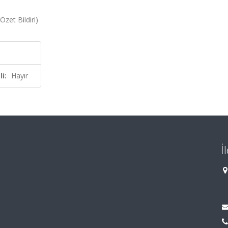
zet Bildiri)
i:
Hayır
İ