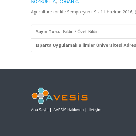
BOZKURT Y.
,
DOĞAN C.
Agriculture for lıfe Sempozyum, 9 - 11 Haziran 2016, (Ö
Yayın Türü:
Bildiri / Özet Bildiri
Isparta Uygulamalı Bilimler Üniversitesi Adresl
Ana Sayfa
|
AVESİS Hakkında
|
İletişim