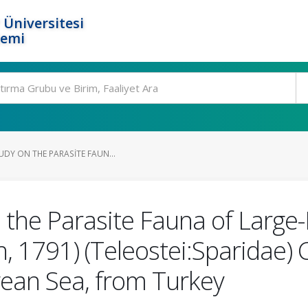
 Üniversitesi
temi
UDY ON THE PARASITE FAUN...
 the Parasite Fauna of Large
 1791) (Teleostei:Sparidae) C
gean Sea, from Turkey