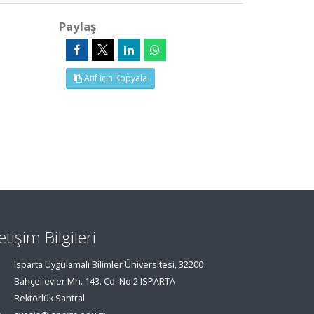
Paylaş
Atıf İçin Kopyala
letişim Bilgileri
Isparta Uygulamalı Bilimler Üniversitesi, 32200
Bahçelievler Mh. 143. Cd. No:2 ISPARTA
Rektörlük Santral