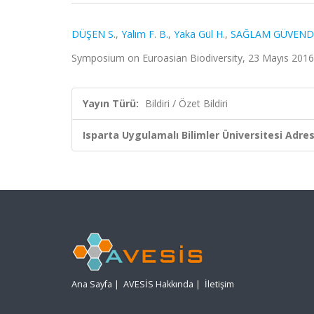
DÜŞEN S.
,
Yalım F. B.
,
Yaka Gül H.
,
SAĞLAM GÜVENDİ
Symposium on Euroasian Biodiversity, 23 Mayıs 2016, 
Yayın Türü:
Bildiri / Özet Bildiri
Isparta Uygulamalı Bilimler Üniversitesi Adresl
Ana Sayfa
|
AVESİS Hakkında
|
İletişim