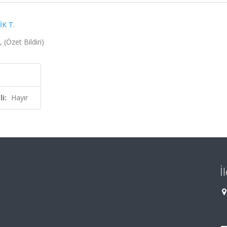
K T.
(Özet Bildiri)
i:
Hayır
İ