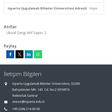
Isparta Uygulamalı Bilimler Üniversitesi Adresli:
Hayır
Atıflar
Ulusal Dergi Atıf Sayısı: 2
Paylaş
İletişim Bilgileri
Isparta Uygulamalı Bilimler Üniversitesi, 32200
Bahçelievler Mh. 143. Cd. No:2 ISPARTA
Rektörlük Santral
avesis@isparta.edu.tr
+90 (246) 214 60 00