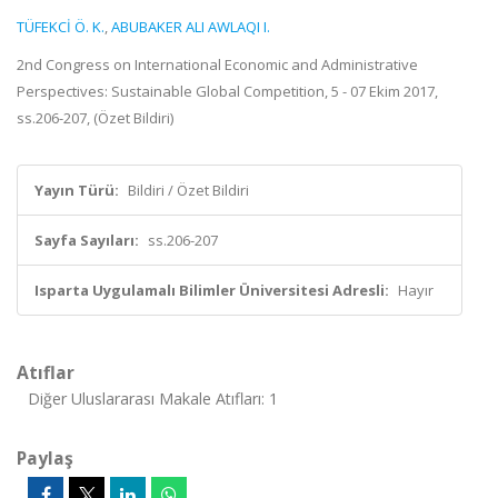
TÜFEKCİ Ö. K.
,
ABUBAKER ALI AWLAQI I.
2nd Congress on International Economic and Administrative
Perspectives: Sustainable Global Competition, 5 - 07 Ekim 2017,
ss.206-207, (Özet Bildiri)
Yayın Türü:
Bildiri / Özet Bildiri
Sayfa Sayıları:
ss.206-207
Isparta Uygulamalı Bilimler Üniversitesi Adresli:
Hayır
Atıflar
Diğer Uluslararası Makale Atıfları: 1
Paylaş