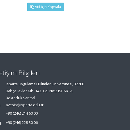
Atıf İçin Kopyala
letişim Bilgileri
Isparta Uygulamalı Bilimler Üniversitesi, 32200
Bahçelievler Mh. 143. Cd. No:2 ISPARTA
Rektörlük Santral
avesis@isparta.edu.tr
+90 (246) 214 60 00
+90 (246) 228 30 06