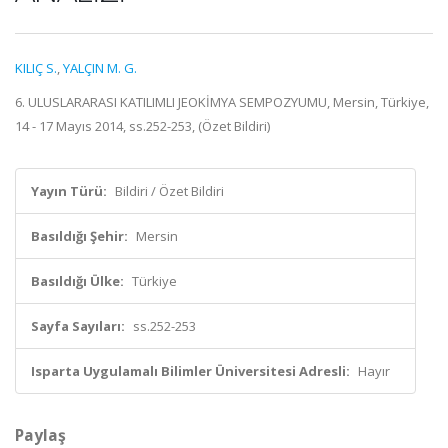
KILIÇ S.
,
YALÇIN M. G.
6. ULUSLARARASI KATILIMLI JEOKİMYA SEMPOZYUMU, Mersin, Türkiye,
14 - 17 Mayıs 2014, ss.252-253, (Özet Bildiri)
Yayın Türü:
Bildiri / Özet Bildiri
Basıldığı Şehir:
Mersin
Basıldığı Ülke:
Türkiye
Sayfa Sayıları:
ss.252-253
Isparta Uygulamalı Bilimler Üniversitesi Adresli:
Hayır
Paylaş