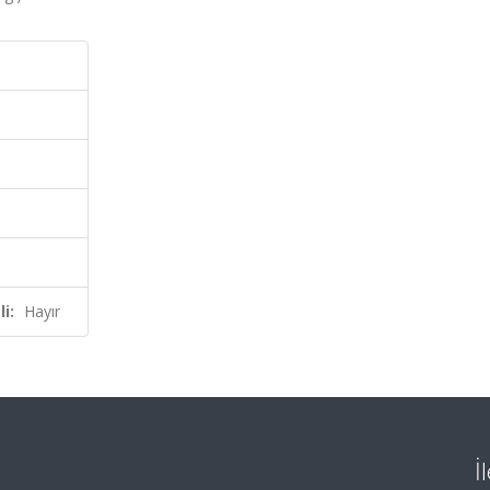
i:
Hayır
İ