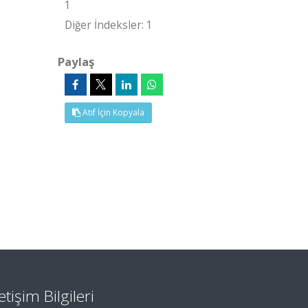
1
Diğer İndeksler: 1
Paylaş
Atıf İçin Kopyala
letişim Bilgileri