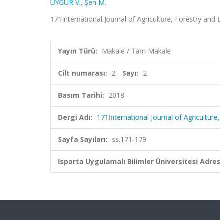
UYGUR V.
,
Şen M.
171International Journal of Agriculture, Forestry and L
Yayın Türü:
Makale / Tam Makale
Cilt numarası:
2
Sayı:
2
Basım Tarihi:
2018
Dergi Adı:
171International Journal of Agriculture
Sayfa Sayıları:
ss.171-179
Isparta Uygulamalı Bilimler Üniversitesi Adresl