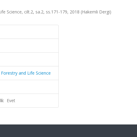
ife Science, cilt.2, sa.2, ss.171-179, 2018 (Hakemli Dergi)
, Forestry and Life Science
i:
Evet