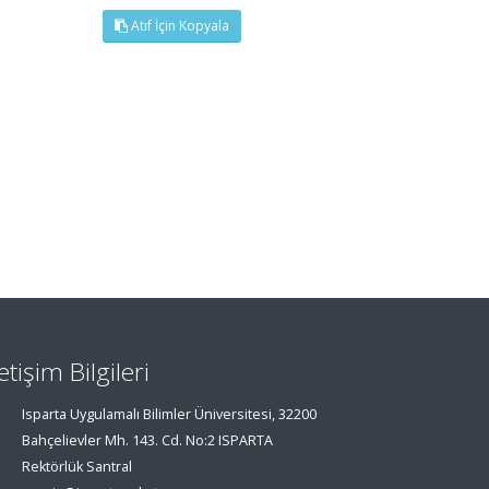
Atıf İçin Kopyala
letişim Bilgileri
Isparta Uygulamalı Bilimler Üniversitesi, 32200
Bahçelievler Mh. 143. Cd. No:2 ISPARTA
Rektörlük Santral