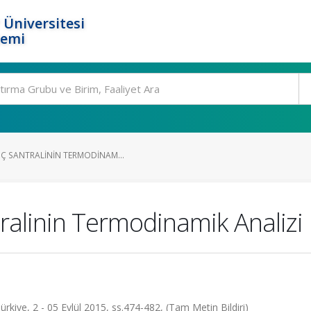
 Üniversitesi
temi
ÜÇ SANTRALININ TERMODINAM...
ralinin Termodinamik Analizi
ürkiye, 2 - 05 Eylül 2015, ss.474-482, (Tam Metin Bildiri)