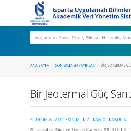
Isparta Uygulamalı Bilimler
Akademik Veri Yönetim Sis
Ara
ANA SAYFA
SON EKLENEN YAYINLAR
BIR JEOTERMAL G
Bir Jeotermal Güç Sant
YILDIRIM G.
,
ALPTEKİN M.
,
KIZILKAN Ö.
,
KABUL A.
20. Ulusal Isı Bilimi ve Tekniği Kongresi (ULIBTK’15), T