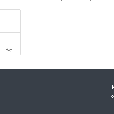
i:
Hayır
İ