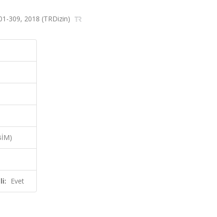
.301-309, 2018 (TRDizin)
BİM)
i:
Evet