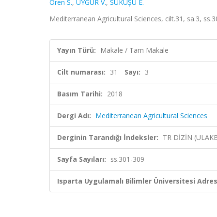
Ören S.
,
UYGUR V.
,
SUKUŞU E.
Mediterranean Agricultural Sciences, cilt.31, sa.3, ss
Yayın Türü:
Makale / Tam Makale
Cilt numarası:
31
Sayı:
3
Basım Tarihi:
2018
Dergi Adı:
Mediterranean Agricultural Sciences
Derginin Tarandığı İndeksler:
TR DİZİN (ULAK
Sayfa Sayıları:
ss.301-309
Isparta Uygulamalı Bilimler Üniversitesi Adresl