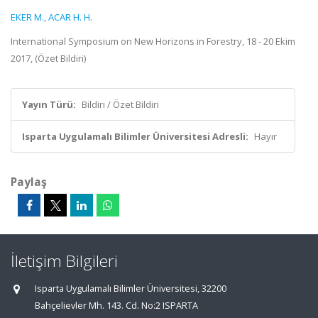
EKER M.
,
ACAR H. H.
International Symposium on New Horizons in Forestry, 18 - 20 Ekim
2017, (Özet Bildiri)
Yayın Türü:
Bildiri / Özet Bildiri
Isparta Uygulamalı Bilimler Üniversitesi Adresli:
Hayır
Paylaş
İletişim Bilgileri
Isparta Uygulamalı Bilimler Üniversitesi, 32200
Bahçelievler Mh. 143. Cd. No:2 ISPARTA