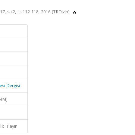
t.17, sa.2, ss.112-118, 2016 (TRDizin)
esi Dergisi
BİM)
i:
Hayır