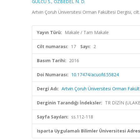
GÜLCÜ S.
,
ÖZBEDEL N. D.
Artvin Çoruh Üniversitesi Orman Fakültesi Dergisi, cil
Yayın Türü:
Makale / Tam Makale
Cilt numarası:
17
Sayı:
2
Basım Tarihi:
2016
Doi Numarası:
10.17474/acuofd.55824
Dergi Adı:
Artvin Çoruh Üniversitesi Orman Fakült
Derginin Tarandığı İndeksler:
TR DİZİN (ULAK
Sayfa Sayıları:
ss.112-118
Isparta Uygulamalı Bilimler Üniversitesi Adresl