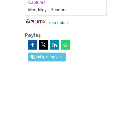
Captures
Mendeley - Readers:
1
-
see details
Paylaş
Atıf İçin Kopyala