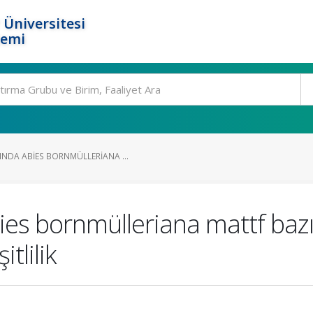
 Üniversitesi
temi
DA ABIES BORNMÜLLERIANA ...
s bornmülleriana mattf bazı 
tlilik