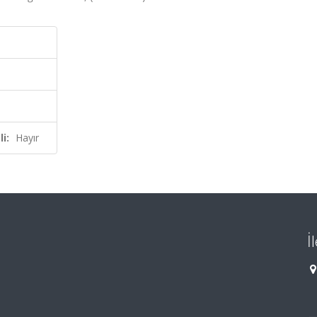
i:
Hayır
İ