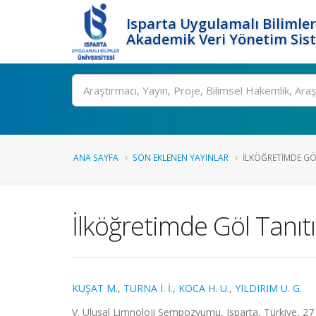
Isparta Uygulamalı Bilimler
Akademik Veri Yönetim Sis
Ara
ANA SAYFA
SON EKLENEN YAYINLAR
İLKÖĞRETIMDE GÖ
İlköğretimde Göl Tanı
KUŞAT M.
,
TURNA İ. İ.
,
KOCA H. U.
,
YILDIRIM U. G.
V. Ulusal Limnoloji Sempozyumu, Isparta, Türkiye, 27 