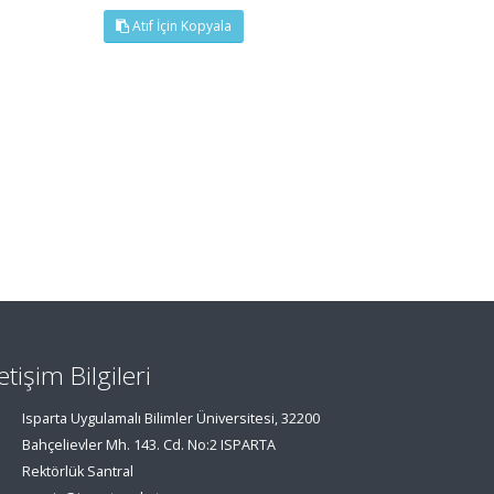
Atıf İçin Kopyala
letişim Bilgileri
Isparta Uygulamalı Bilimler Üniversitesi, 32200
Bahçelievler Mh. 143. Cd. No:2 ISPARTA
Rektörlük Santral