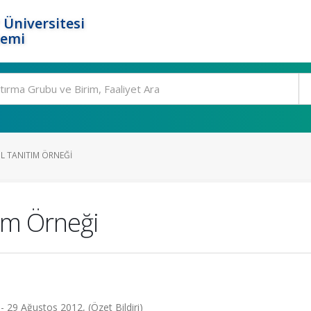
 Üniversitesi
temi
L TANITIM ÖRNEĞI
tım Örneği
- 29 Ağustos 2012, (Özet Bildiri)