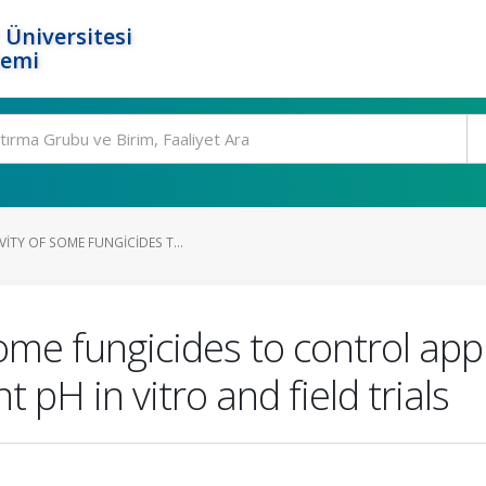
 Üniversitesi
temi
ITY OF SOME FUNGICIDES T...
some fungicides to control ap
t pH in vitro and field trials