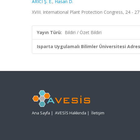
ARICI Ş. E.
,
Hasan D.
XVIII. International Plant Protection Congress, 24 - 27
Yayın Türü:
Bildiri / Özet Bildiri
Isparta Uygulamalı Bilimler Üniversitesi Adresl
Ana Sayfa
|
AVESİS Hakkında
|
İletişim