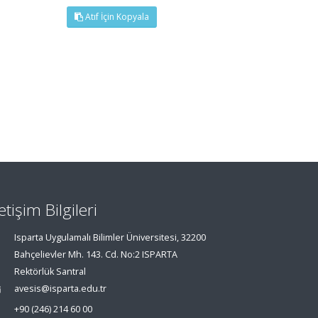
Atıf İçin Kopyala
letişim Bilgileri
Isparta Uygulamalı Bilimler Üniversitesi, 32200
Bahçelievler Mh. 143. Cd. No:2 ISPARTA
Rektörlük Santral
avesis@isparta.edu.tr
+90 (246) 214 60 00