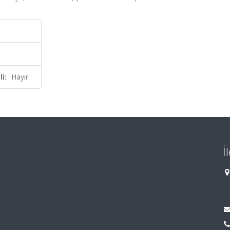
i:
Hayır
İ