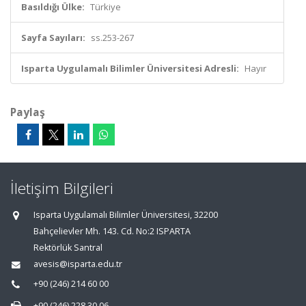
Basıldığı Ülke:
Türkiye
Sayfa Sayıları:
ss.253-267
Isparta Uygulamalı Bilimler Üniversitesi Adresli:
Hayır
Paylaş
İletişim Bilgileri
Isparta Uygulamalı Bilimler Üniversitesi, 32200
Bahçelievler Mh. 143. Cd. No:2 ISPARTA
Rektörlük Santral
avesis@isparta.edu.tr
+90 (246) 214 60 00
+90 (246) 228 30 06