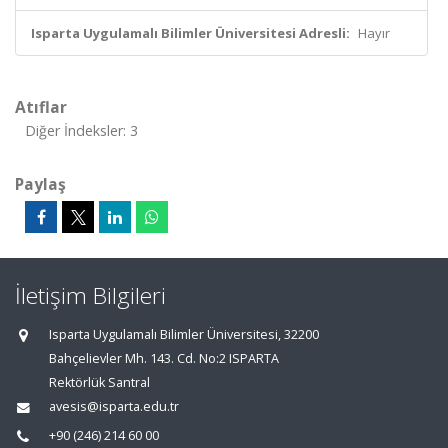
Isparta Uygulamalı Bilimler Üniversitesi Adresli:
Hayır
Atıflar
Diğer İndeksler: 3
Paylaş
İletişim Bilgileri
Isparta Uygulamalı Bilimler Üniversitesi, 32200
Bahçelievler Mh. 143. Cd. No:2 ISPARTA
Rektörlük Santral
avesis@isparta.edu.tr
+90 (246) 214 60 00