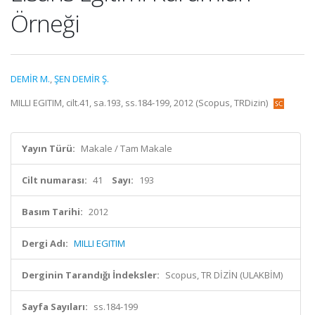
Örneği
DEMİR M.
,
ŞEN DEMİR Ş.
MILLI EGITIM, cilt.41, sa.193, ss.184-199, 2012 (Scopus, TRDizin)
Yayın Türü:
Makale / Tam Makale
Cilt numarası:
41
Sayı:
193
Basım Tarihi:
2012
Dergi Adı:
MILLI EGITIM
Derginin Tarandığı İndeksler:
Scopus, TR DİZİN (ULAKBİM)
Sayfa Sayıları:
ss.184-199